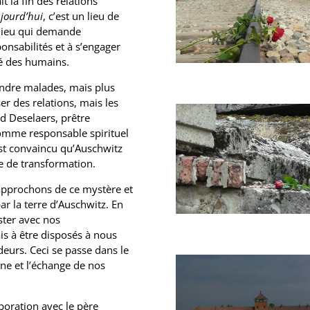
t la fin des relations
jourd’hui
, c’est un lieu de
n lieu qui demande
ponsabilités et à s’engager
ité des humains.
endre malades, mais plus
er des relations, mais les
ed Deselaers, prêtre
comme responsable spirituel
 est convaincu qu’Auschwitz
re de transformation.
approchons de ce mystère et
r la terre d’Auschwitz. En
ester avec nos
is à être disposés à nous
deurs. Ceci se passe dans le
ne et l’échange de nos
boration avec le père