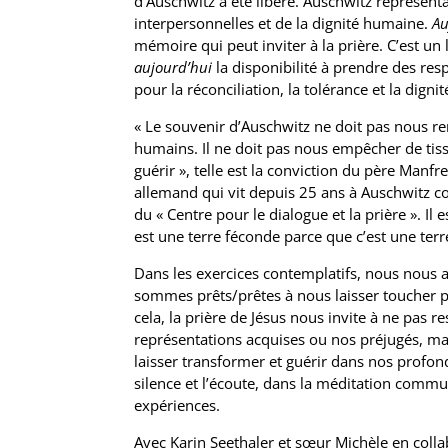
d’Auschwitz a été libéré. Auschwitz représentai
interpersonnelles et de la dignité humaine.
Au
mémoire qui peut inviter à la prière. C’est u
aujourd’hui
la disponibilité à prendre des res
pour la réconciliation, la tolérance et la dign
« Le souvenir d’Auschwitz ne doit pas nous r
humains. Il ne doit pas nous empêcher de tiss
guérir », telle est la conviction du père Manfr
allemand qui vit depuis 25 ans à Auschwitz 
du « Centre pour le dialogue et la prière ». Il
est une terre féconde parce que c’est une ter
Dans les exercices contemplatifs, nous nous 
sommes prêts/prêtes à nous laisser toucher pa
cela, la prière de Jésus nous invite à ne pas r
représentations acquises ou nos préjugés, ma
laisser transformer et guérir dans nos profon
silence et l’écoute, dans la méditation commu
expériences.
Avec Karin Seethaler et sœur Michèle en colla