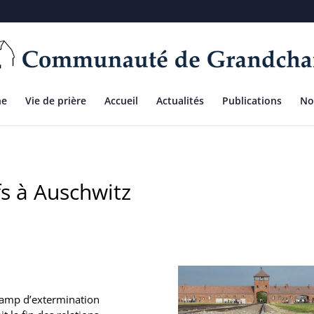
ne
Vie de prière
Accueil
Actualités
Publications
No
fs à Auschwitz
 camp d’extermination