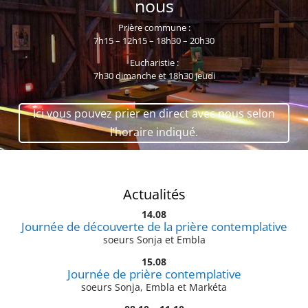
nous
Prière commune :
7h15 – 12h15 – 18h30 – 20h30
Eucharistie :
7h30 dimanche et 18h30 jeudi
Ici vous pouvez prier en direct avec nous selon
l’horaire indiqué.
Actualités
14.08
Journée de découverte de la prière contemplative
soeurs Sonja et Embla
15.08
Journée de prière contemplative
soeurs Sonja, Embla et Markéta