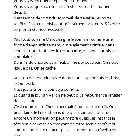
Vous savez en quel temps nous sommes.
Vous savez que maintenant, c’est le kairos. Le moment
décisif.
Il est temps de sortir du sommeil, de s’éveiller, exhorte
l’apôtre Paul en choisissant précisément ses mots. S’éveiller,
en grec c’est aussi ressusciter.
Paul tout comme Marc désigne le sommeil comme une
forme d’engourdissement, d’aveuglement spirituel dans
lequel, il nous faut bien le reconnaître, on aime parfois se
complaire.
Dans l’indolence du sommeil, on ne s’expose pas. On ne se
risque pas. On se cache.
Mais on ne peut plus vivre dans la nuit. Car depuis le Christ,
le jour est là.
Il est juste là, on le voit déjà poindre.
Et quand le jour arrive, on ne peut plus retourner se réfugier
dans la nuit.
C’est comme si le Christ cherchait à nous sortir du lit. On a
beau faire de la résistance, dire qu’on aimerait dormir
encore un moment, on peut mettre quelques instants la
tête sur la couette en essayant de retrouver le confort du
sommeil, mais on ne peut plus. Le moment du réveil a eu
lieu.