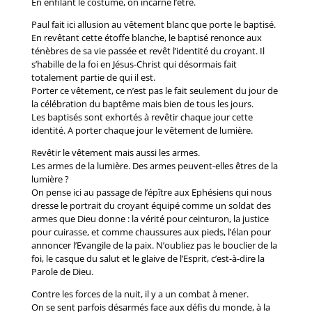
En enfilant le costume, on incarne l’être.
Paul fait ici allusion au vêtement blanc que porte le baptisé.
En revêtant cette étoffe blanche, le baptisé renonce aux
ténèbres de sa vie passée et revêt l’identité du croyant. Il
s’habille de la foi en Jésus-Christ qui désormais fait
totalement partie de qui il est.
Porter ce vêtement, ce n’est pas le fait seulement du jour de
la célébration du baptême mais bien de tous les jours.
Les baptisés sont exhortés à revêtir chaque jour cette
identité. A porter chaque jour le vêtement de lumière.
Revêtir le vêtement mais aussi les armes.
Les armes de la lumière. Des armes peuvent-elles êtres de la
lumière ?
On pense ici au passage de l’épître aux Ephésiens qui nous
dresse le portrait du croyant équipé comme un soldat des
armes que Dieu donne : la vérité pour ceinturon, la justice
pour cuirasse, et comme chaussures aux pieds, l’élan pour
annoncer l’Evangile de la paix. N’oubliez pas le bouclier de la
foi, le casque du salut et le glaive de l’Esprit, c’est-à-dire la
Parole de Dieu.
Contre les forces de la nuit, il y a un combat à mener.
On se sent parfois désarmés face aux défis du monde, à la