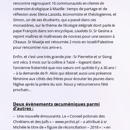
rencontre regroupant 16 communautés
en chemin de
conversion écologique
à Mazille : temps de partage et de
réflexion avec Elena Lassida, économiste et théologienne, et
Simon, un de ses étudiants, qui a passé dans ces
monastères, sur le thème de
l’écologie intégrale
dont parle le
pape François dans son encyclique,
Laudato Si
. Sr Gesine a
rejoint maîtres et maîtresses de novices pour une session à
Cîteaux. Sr Maatje est retournée 2 mois en Israël/Palestine
pour rencontrer nos ami-e-s.
Enfin, et c’est une très grande joie : Sr Pierrette et sr Siong
ont vécu 3 mois sur la colline à Taizé – logeant dans
l’ancienne fraternité que nos sœurs ont quittée il y a 30 ans !
– à la demande de fr. Alois qui désirait aussi une présence
féminine aux côtés des frères pour écouter les jeunes dans
l’église après la prière du soir. Nous y retournerons l’été
prochain…
Deux évènements œcuméniques parmi
d’autres :
– Une nouvelle émouvante. Le « Conseil polonais des
Chrétiens et des Juifs » – www.prchiz.pl – a attribué à sr
Michèle le titre de « figure de réconciliation – 2018 » : « en