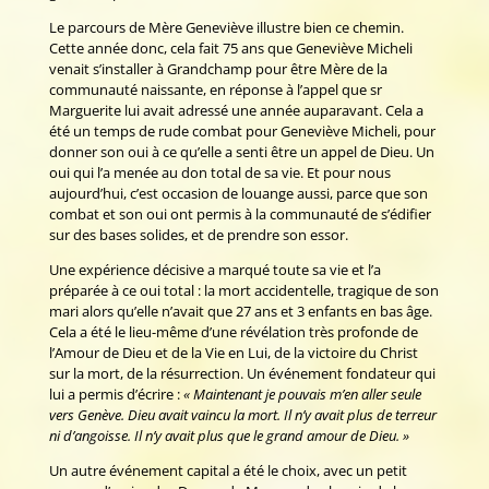
Le parcours de Mère Geneviève illustre bien ce chemin.
Cette année donc, cela fait 75 ans que Geneviève Micheli
venait s’installer à Grandchamp pour être Mère de la
communauté naissante, en réponse à l’appel que sr
Marguerite lui avait adressé une année auparavant. Cela a
été un temps de rude combat pour Geneviève Micheli, pour
donner son oui à ce qu’elle a senti être un appel de Dieu. Un
oui qui l’a menée au don total de sa vie. Et pour nous
aujourd’hui, c’est occasion de louange aussi, parce que son
combat et son oui ont permis à la communauté de s’édifier
sur des bases solides, et de prendre son essor.
Une expérience décisive a marqué toute sa vie et l’a
préparée à ce oui total : la mort accidentelle, tragique de son
mari alors qu’elle n’avait que 27 ans et 3 enfants en bas âge.
Cela a été le lieu-même d’une révélation très profonde de
l’Amour de Dieu et de la Vie en Lui, de la victoire du Christ
sur la mort, de la résurrection. Un événement fondateur qui
lui a permis d’écrire :
« Maintenant je pouvais m’en aller seule
vers Genève. Dieu avait vaincu la mort. Il n’y avait plus de terreur
ni d’angoisse. Il n’y avait plus que le grand amour de Dieu. »
Un autre événement capital a été le choix, avec un petit