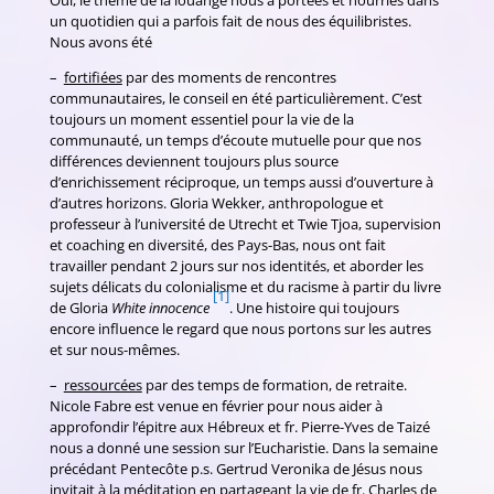
un quotidien qui a parfois fait de nous des équilibristes.
Nous avons été
–
fortifiées
par des moments de rencontres
communautaires, le conseil en été particulièrement. C’est
toujours un moment essentiel pour la vie de la
communauté, un temps d’écoute mutuelle pour que nos
différences deviennent toujours plus source
d’enrichissement réciproque, un temps aussi d’ouverture à
d’autres horizons. Gloria Wekker, anthropologue et
professeur à l’université de Utrecht et Twie Tjoa, supervision
et coaching en diversité, des Pays-Bas, nous ont fait
travailler pendant 2 jours sur nos identités, et aborder les
sujets délicats du colonialisme et du racisme à partir du livre
[1]
de Gloria
White innocence
. Une histoire qui toujours
encore influence le regard que nous portons sur les autres
et sur nous-mêmes.
–
ressourcées
par des temps de formation, de retraite.
Nicole Fabre est venue en février pour nous aider à
approfondir l’épitre aux Hébreux et fr. Pierre-Yves de Taizé
nous a donné une session sur l’Eucharistie. Dans la semaine
précédant Pentecôte p.s. Gertrud Veronika de Jésus nous
invitait à la méditation en partageant la vie de fr. Charles de