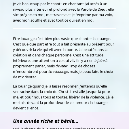
Je vis beaucoup par le chant : en chantant j’ai accès à un
niveau plus intérieur et profond avec la Parole de Dieu ; elle
s’imprègne en moi, me traverse et je l’exprime par ma voix,
avec mon souffle et avec tout ce qui est en moi.
Être louange, c’est bien plus vaste que chanter la louange.
C’est quelque part être tout à fait présente au présent pour
y découvrir la vie qui vit avec la bonté, la beauté dans la
création et dans chaque personne. C’est une attitude
intérieure, une attention à ce qui vit, il n’y a rien
à faire
à
proprement parler, mais
devenir
. Trop de choses
m’encombrent pour
être louange
, mais je peux faire le choix
de m’orienter.
La louange quand je la laisse résonner, j’entends qu’elle
s’enracine dans la croix du Christ. Il est allé jusque là pour
me, et pour nous tous et toutes, libérer de la violence. Là je
me tais, devant la profondeur de cet amour : la louange
devient silence.
Une année riche et bénie…
Oui, le thème de la louange nous a portées et nourries dans