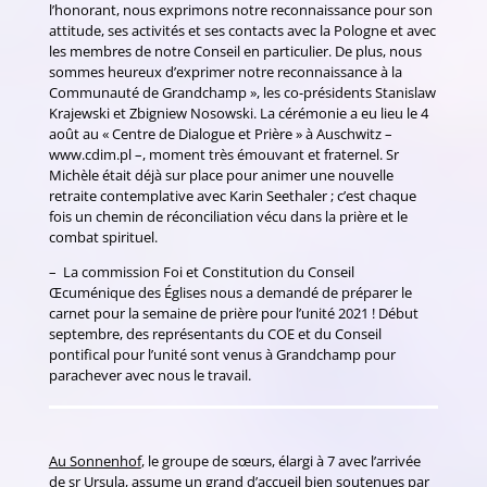
l’honorant, nous exprimons notre reconnaissance pour son
attitude, ses activités et ses contacts avec la Pologne et avec
les membres de notre Conseil en particulier. De plus, nous
sommes heureux d’exprimer notre reconnaissance à la
Communauté de Grandchamp », les co-présidents Stanislaw
Krajewski et Zbigniew Nosowski. La cérémonie a eu lieu le 4
août au « Centre de Dialogue et Prière » à Auschwitz –
www.cdim.pl –, moment très émouvant et fraternel. Sr
Michèle était déjà sur place pour animer une nouvelle
retraite contemplative avec Karin Seethaler ; c’est chaque
fois un chemin de réconciliation vécu dans la prière et le
combat spirituel.
– La commission Foi et Constitution du Conseil
Œcuménique des Églises nous a demandé de préparer le
carnet pour la semaine de prière pour l’unité 2021 ! Début
septembre, des représentants du COE et du Conseil
pontifical pour l’unité sont venus à Grandchamp pour
parachever avec nous le travail.
Au Sonnenhof
, le groupe de sœurs, élargi à 7 avec l’arrivée
de sr Ursula, assume un grand d’accueil bien soutenues par