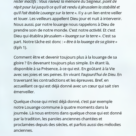
rester inactifs : Vous ravivez la mémoire du Seigneur, point de
répit pour lui jusqu’à ce qu’il ait rendu à Jérusalem la stabilité et
qu’il l’ait établie Louange sur la terre ».
Il y a un lien entre veiller
et louer. Les veilleurs appellent Dieu jour et nuit à intervenir.
Nous aussi, par notre louange nous rappelons à Dieu de
prendre soin de notre monde. C’est notre
activité
. Et c’est
Dieu qui établira Jérusalem
« louange sur la terre »
. C’est sa
part. Notre tâche est donc :
« être à la louange de sa gloire »
(Eph 1).
Comment être et devenir toujours plus à la louange de sa
gloire ? En devenant toujours plus simple. En étant là,
disponible à sa Présence, à ce qui est. En goûtant à la Vie
avec ses joies et ses peines. En vivant
l’aujourd’hui de Dieu
. En
traversant les contradictions et les épreuves. Bref, en
accueillant ce qui est déjà donné avec un cœur qui sait s’en
émerveiller.
Quelque chose qui m’est déjà donné, c’est par exemple
notre Louange commune à quatre moments dans la
journée. Là nous entrons dans quelque chose qui est donné
par la tradition, les paroles anciennes chantées et
proclamées depuis des siècles, et parfois aussi des mélodies
anciennes.