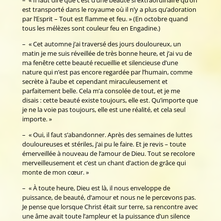
– « Il faut dire que c’est d’une beauté si extraordinaire qu’on
est transporté dans le royaume où il n’y a plus qu’adoration
par l’Esprit – Tout est flamme et feu. » (En octobre quand
tous les mélèzes sont couleur feu en Engadine.)
– « Cet automne j’ai traversé des jours douloureux, un
matin je me suis réveillée de très bonne heure, et j’ai vu de
ma fenêtre cette beauté recueillie et silencieuse d’une
nature qui n’est pas encore regardée par l’humain, comme
secrète à l’aube et cependant miraculeusement et
parfaitement belle. Cela m’a consolée de tout, et je me
disais : cette beauté existe toujours, elle est. Qu’importe que
je ne la voie pas toujours, elle est une réalité, et cela seul
importe. »
– « Oui, il faut s’abandonner. Après des semaines de luttes
douloureuses et stériles, j’ai pu le faire. Et je revis – toute
émerveillée à nouveau de l’amour de Dieu. Tout se recolore
merveilleusement et c’est un chant d’action de grâce qui
monte de mon cœur. »
– « À toute heure, Dieu est là, il nous enveloppe de
puissance, de beauté, d’amour et nous ne le percevons pas.
Je pense que lorsque Christ était sur terre, sa rencontre avec
une âme avait toute l’ampleur et la puissance d’un silence