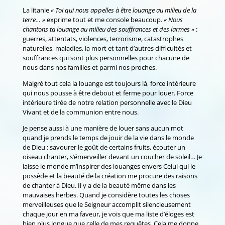
La litanie
« Toi qui nous appelles à être louange au milieu de la
terre… »
exprime tout et me console beaucoup.
« Nous
chantons ta louange au milieu des souffrances et des larmes »
:
guerres, attentats, violences, terrorisme, catastrophes
naturelles, maladies, la mort et tant d’autres difficultés et
souffrances qui sont plus personnelles pour chacune de
nous dans nos familles et parmi nos proches.
Malgré tout cela la louange est toujours là, force intérieure
qui nous pousse à être debout et ferme pour louer. Force
intérieure tirée de notre relation personnelle avec le Dieu
Vivant et de la communion entre nous.
Je pense aussi à une manière de louer sans aucun mot
quand je prends le temps de jouir de la vie dans le monde
de Dieu : savourer le goût de certains fruits, écouter un
oiseau chanter, s’émerveiller devant un coucher de soleil… Je
laisse le monde m’inspirer des louanges envers Celui qui le
possède et la beauté de la création me procure des raisons
de chanter à Dieu. Il y a de la beauté même dans les
mauvaises herbes. Quand je considère toutes les choses
merveilleuses que le Seigneur accomplit silencieusement
chaque jour en ma faveur, je vois que ma liste d’éloges est
bien plus longue que celle de mes requêtes. Cela me donne