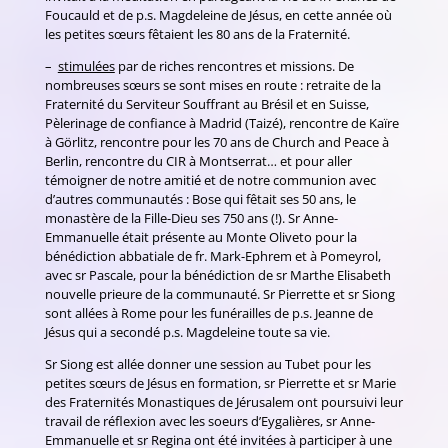
Foucauld et de p.s. Magdeleine de Jésus, en cette année où
les petites sœurs fêtaient les 80 ans de la Fraternité.
–
stimulées
par de riches rencontres et missions. De
nombreuses sœurs se sont mises en route : retraite de la
Fraternité du Serviteur Souffrant au Brésil et en Suisse,
Pèlerinage de confiance à Madrid (Taizé), rencontre de Kaïre
à Görlitz, rencontre pour les 70 ans de Church and Peace à
Berlin, rencontre du CIR à Montserrat… et pour aller
témoigner de notre amitié et de notre communion avec
d’autres communautés : Bose qui fêtait ses 50 ans, le
monastère de la Fille-Dieu ses 750 ans (!). Sr Anne-
Emmanuelle était présente au Monte Oliveto pour la
bénédiction abbatiale de fr. Mark-Ephrem et à Pomeyrol,
avec sr Pascale, pour la bénédiction de sr Marthe Elisabeth
nouvelle prieure de la communauté. Sr Pierrette et sr Siong
sont allées à Rome pour les funérailles de p.s. Jeanne de
Jésus qui a secondé p.s. Magdeleine toute sa vie.
Sr Siong est allée donner une session au Tubet pour les
petites sœurs de Jésus en formation, sr Pierrette et sr Marie
des Fraternités Monastiques de Jérusalem ont poursuivi leur
travail de réflexion avec les soeurs d’Eygalières, sr Anne-
Emmanuelle et sr Regina ont été invitées à participer à une