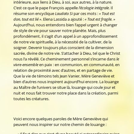
intérieure, aux liens à Dieu, à soi, aux autres, à la nature.
C’est ce que le pape François appelle
l’écologie intégrale
. Il
résume son encyclique
Laudato Si
par ces mots :
« Tout est
don, tout est lié »
. Elena Lassida a ajouté :
« Tout est fragile. »
Aujourd’hui, nous entendons bien l’appel urgent à changer
de style de vie pour sauver notre planète. Mais, plus
profondément, il s’agit d’un appel à un approfondissement
de notre vie spirituelle, à la nécessité de la cultiver, de la
soigner. Devenir toujours plus conscient de la dimension
sacrée, divine de notre vie. S’attacher à Dieu, tel que le Christ
nous l’a révélé. Ce cheminement personnel s’incarne dans
le
vivre-ensemble
en paix : en communion, en communauté, en
relation de proximité avec d’autres, et en partage de vie.
Que la vie de témoins tels Jean Vanier, Mère Geneviève et
bien d’autres nous inspirent aujourd’hui encore. La louange
au Maître de l’univers se situe là, louange qui coule jour et
nuit et nous fait trouver notre place dans la création, parmi
toutes les créatures.
Voici encore quelques paroles de Mère Geneviève qui
peuvent nous inspirer sur notre chemin de louange :