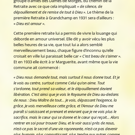
groupe d’amies des Dames de Morges, du chemin de la
Retraite avec ce que cela impliquait
« de silence, de
dépouillement et de remise de tout à Dieu »
. Le thème de la
première Retraite à Grandchamp en 1931 sera d’ailleurs :
«
Dieu est amour ».
Cette première retraite lui a permis de vivre la louange qui
déborde en amour universel. Elle dit y avoir vécu les plus
belles heures de sa vie, que tout lui a alors semblé
merveilleusement beau, chaque figure d’inconnu qu’elle
croisait en ville lui paraissait belle car
« C’est beau de s’aimer ».
Et en 1933 elle écrit à sr Marguerite, avant même que la vie
commune ait commencé :
« Dieu nous demande tout, mais surtout il nous donne tout. Et je
le vois au centre, surtout comme Celui qu’on aime. Tout
s’ordonne, tout prend sa valeur, et le dépouillement devient
libération. C’est ainsi que je vois le Royaume de Dieu au-dedans
de nous : Dieu Maître de tout… Je vois, dépassant l’exigence, la
grâce. Je
vois merveilleuse cette grâce, et l’Amour de Dieu me
paraît si saisissant et prenant et enivrant que je ne vois plus le
sacrifice, mais le cœur qui se donne et le cœur qui
reçoit… Alors
rentrer en soi pour trouver Dieu, et le voir aussi près de nous,
n’est-ce
pas le secret d’une vie rayonnante, n’est-ce pas devenir
plus humain, plus
compatissant, plus tendre aux autres comme