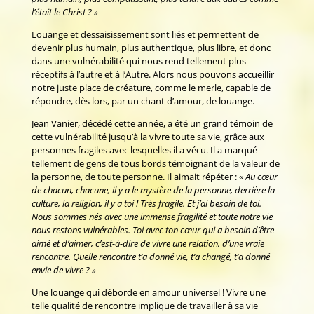
l’était le Christ ?
»
Louange et dessaisissement sont liés et permettent de
devenir plus humain, plus authentique, plus libre, et donc
dans une vulnérabilité qui nous rend tellement plus
réceptifs à l’autre et à l’Autre. Alors nous pouvons accueillir
notre juste place de créature, comme le merle, capable de
répondre, dès lors, par un chant d’amour, de louange.
Jean Vanier, décédé cette année, a été un grand témoin de
cette vulnérabilité jusqu’à la vivre toute sa vie, grâce aux
personnes fragiles avec lesquelles il a vécu. Il a marqué
tellement de gens de tous bords témoignant de la valeur de
la personne, de toute personne. Il aimait répéter : «
Au cœur
de chacun, chacune, il y a le mystère de la personne, derrière la
culture, la religion, il y a toi ! Très fragile. Et j’ai besoin de toi.
Nous sommes nés avec une immense fragilité et toute notre vie
nous restons vulnérables. Toi avec ton cœur qui a besoin d’être
aimé et d’aimer, c’est-à-dire de vivre une relation, d’une vraie
rencontre. Quelle rencontre t’a donné vie, t’a changé, t’a donné
envie de vivre ? »
Une louange qui déborde en amour universel ! Vivre une
telle qualité de rencontre implique de travailler à sa vie