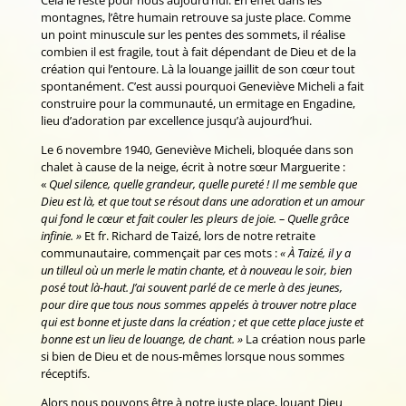
Cela le reste pour nous aujourd’hui. En effet dans les
montagnes, l’être humain retrouve sa juste place. Comme
un point minuscule sur les pentes des sommets, il réalise
combien il est fragile, tout à fait dépendant de Dieu et de la
création qui l’entoure. Là la louange jaillit de son cœur tout
spontanément. C’est aussi pourquoi Geneviève Micheli a fait
construire pour la communauté, un ermitage en Engadine,
lieu d’adoration par excellence jusqu’à aujourd’hui.
Le 6 novembre 1940, Geneviève Micheli, bloquée dans son
chalet à cause de la neige, écrit à notre sœur Marguerite :
«
Quel silence, quelle grandeur, quelle pureté ! Il me semble que
Dieu est là, et que tout se résout dans une adoration et un amour
qui fond le cœur et fait couler les pleurs de joie. – Quelle grâce
infinie. »
Et fr. Richard de Taizé, lors de notre retraite
communautaire, commençait par ces mots :
« À Taizé, il y a
un tilleul où un merle le matin chante, et à nouveau le soir, bien
posé tout là-haut. J’ai souvent parlé de ce merle à des jeunes,
pour dire que tous nous sommes appelés à trouver notre place
qui est bonne et juste dans la création ; et que cette place juste et
bonne est un lieu de louange, de chant. »
La création nous parle
si bien de Dieu et de nous-mêmes lorsque nous sommes
réceptifs.
Alors nous pouvons être à notre juste place, louant Dieu