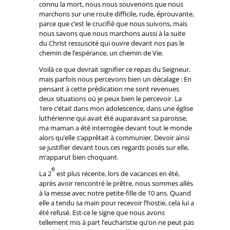
connu la mort, nous nous souvenons que nous
marchons sur une route difficile, rude, éprouvante,
parce que c’est le crucifié que nous suivons, mais
nous savons que nous marchons aussi à la suite
du Christ ressuscité qui ouvre devant nos pas le
chemin de l’espérance, un chemin de Vie.
Voilà ce que devrait signifier ce repas du Seigneur,
mais parfois nous percevons bien un décalage : En
pensant à cette prédication me sont revenues
deux situations où je peux bien le percevoir. La
1ere c’était dans mon adolescence, dans une église
luthérienne qui avait été auparavant sa paroisse,
ma maman a été interrogée devant tout le monde
alors qu’elle s’apprêtait à communier. Devoir ainsi
se justifier devant tous ces regards posés sur elle,
m’apparut bien choquant.
e
La 2
est plus récente, lors de vacances en été,
après avoir rencontré le prêtre, nous sommes allés
à la messe avec notre petite-fille de 10 ans. Quand
elle a tendu sa main pour recevoir l’hostie, cela lui a
été refusé. Est-ce le signe que nous avons
tellement mis à part l’eucharistie qu’on ne peut pas