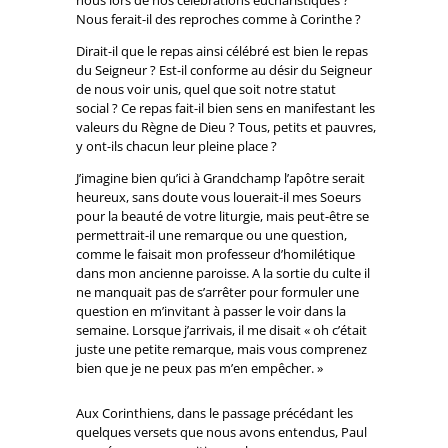
nous lors de nos célébrations eucharistiques ?
Nous ferait-il des reproches comme à Corinthe ?
Dirait-il que le repas ainsi célébré est bien le repas
du Seigneur ? Est-il conforme au désir du Seigneur
de nous voir unis, quel que soit notre statut
social ? Ce repas fait-il bien sens en manifestant les
valeurs du Règne de Dieu ? Tous, petits et pauvres,
y ont-ils chacun leur pleine place ?
J’imagine bien qu’ici à Grandchamp l’apôtre serait
heureux, sans doute vous louerait-il mes Soeurs
pour la beauté de votre liturgie, mais peut-être se
permettrait-il une remarque ou une question,
comme le faisait mon professeur d’homilétique
dans mon ancienne paroisse. A la sortie du culte il
ne manquait pas de s’arrêter pour formuler une
question en m’invitant à passer le voir dans la
semaine. Lorsque j’arrivais, il me disait « oh c’était
juste une petite remarque, mais vous comprenez
bien que je ne peux pas m’en empêcher. »
Aux Corinthiens, dans le passage précédant les
quelques versets que nous avons entendus, Paul