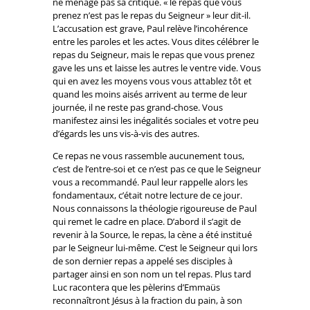
ne ménage pas sa critique. « le repas que vous
prenez n’est pas le repas du Seigneur » leur dit-il.
L’accusation est grave, Paul relève l’incohérence
entre les paroles et les actes. Vous dites célébrer le
repas du Seigneur, mais le repas que vous prenez
gave les uns et laisse les autres le ventre vide. Vous
qui en avez les moyens vous vous attablez tôt et
quand les moins aisés arrivent au terme de leur
journée, il ne reste pas grand-chose. Vous
manifestez ainsi les inégalités sociales et votre peu
d’égards les uns vis-à-vis des autres.
Ce repas ne vous rassemble aucunement tous,
c’est de l’entre-soi et ce n’est pas ce que le Seigneur
vous a recommandé. Paul leur rappelle alors les
fondamentaux, c’était notre lecture de ce jour.
Nous connaissons la théologie rigoureuse de Paul
qui remet le cadre en place. D’abord il s’agit de
revenir à la Source, le repas, la cène a été institué
par le Seigneur lui-même. C’est le Seigneur qui lors
de son dernier repas a appelé ses disciples à
partager ainsi en son nom un tel repas. Plus tard
Luc racontera que les pèlerins d’Emmaüs
reconnaîtront Jésus à la fraction du pain, à son