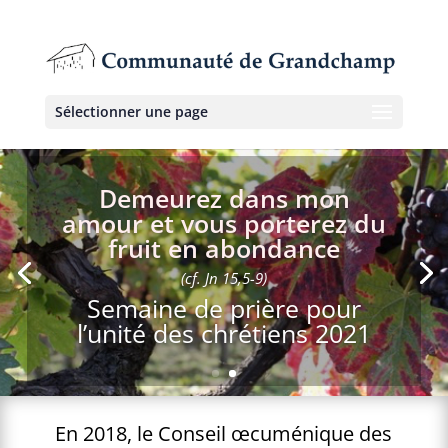
Sélectionner une page
Demeurez dans mon
amour et vous porterez du
fruit en abondance
(cf. Jn 15,5-9)
Semaine de prière pour
l’unité des chrétiens 2021
En 2018, le Conseil œcuménique des