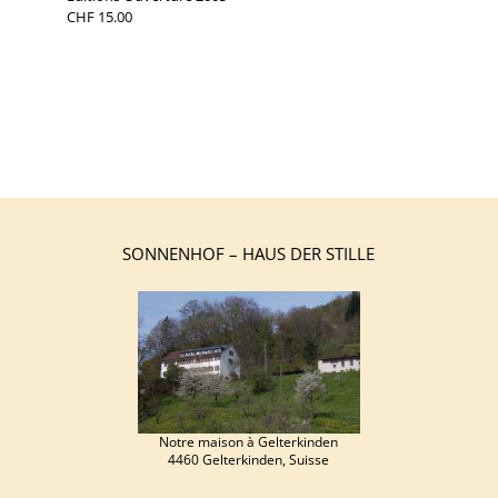
CHF 15.00
←
Christianne Méroz : Les émotions, un chemin vers
Dieu
Christianne Méroz : Jésus de Nazareth. Il ne tenait
pas en place
→
SONNENHOF – HAUS DER STILLE
Notre maison à Gelterkinden
4460 Gelterkinden, Suisse