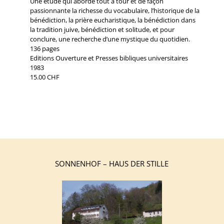
Une étude qui aborde tout à tour et de façon
passionnante la richesse du vocabulaire, l’historique de la
bénédiction, la prière eucharistique, la bénédiction dans
la tradition juive, bénédiction et solitude, et pour
conclure, une recherche d’une mystique du quotidien.
136 pages
Editions Ouverture et Presses bibliques universitaires
1983
15.00 CHF
←
Christianne Méroz : Le cri de Dieu
Christianne Méroz : La Mystique du Quotidien
→
SONNENHOF – HAUS DER STILLE