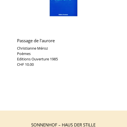
Passage de l’aurore
Christianne Méroz
Poèmes
Editions Ouverture 1985
CHF 10.00
←
Wir ziehen hinauf nach Jerusalem – Ein
ökumenischer Weg durch die Karwoche auf Ostern
hin
Christianne Méroz : Terre noire de lumière
→
SONNENHOF – HAUS DER STILLE