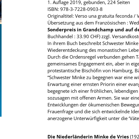
1. Auflage 2019, gebunden, 224 Seiten
ISBN: 978-3-7228-0903-8
Originaltitel: Verso una gratuita feconda /
Übersetzung aus dem Französischen : Wed
Sonderpreis in Grandchamp und auf 
Buchhandel : 33.90 CHF) zzgl. Versandkos
In ihrem Buch beschreibt Schwester Minke
Wiederentdeckung des monastischen Lebens
Durch die Ordensregel verbunden gehen T
gemeinsames Engagement ein, aber in eige
protestantische Bischöfin von Hamburg, Bä
“Schwester Minke zu begegnen war eine wi
Erwartung einer ernsten Priorin einer ev
begegnete ich einer fröhlichen, lebendigen
sozusagen mit offenen Armen. Sie war eine
Entwicklungen der ökumenischen Bewegun
Frauenfrage und die sich entwickelnde Ident
anerzogene Unterwürfigkeit unter die ‘Väter
Die Niederländerin Minke de Vries
(192