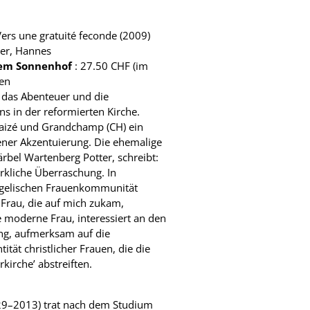
 Vers une gratuité feconde (2009)
er, Hannes
dem Sonnenhof
: 27.50 CHF (im
ten
 das Abenteuer und die
 in der reformierten Kirche.
aizé und Grandchamp (CH) ein
ner Akzentuierung. Die ehemalige
rbel Wartenberg Potter, schreibt:
rkliche Überraschung. In
angelischen Frauenkommunität
 Frau, die auf mich zukam,
 moderne Frau, interessiert an den
g, aufmerksam auf die
ität christlicher Frauen, die die
kirche’ abstreiften.
9–2013) trat nach dem Studium