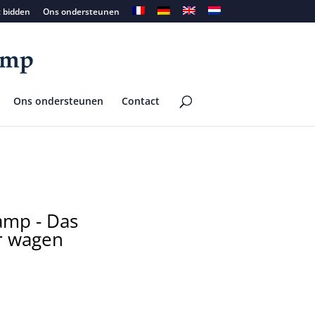
t bidden
Ons ondersteunen
Ons ondersteunen
Contact
amp - Das
r wagen