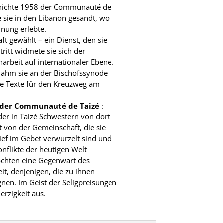
chichte 1958 der Communauté de
 sie in den Libanon gesandt, wo
hnung erlebte.
t gewählt – ein Dienst, den sie
tritt widmete sie sich der
rbeit auf internationaler Ebene.
 nahm sie an der Bischofssynode
die Texte für den Kreuzweg am
r der Communauté de Taizé
:
r in Taizé Schwestern von dort
 von der Gemeinschaft, die sie
tief im Gebet verwurzelt sind und
nflikte der heutigen Welt
chten eine Gegenwart des
eit, denjenigen, die zu ihnen
en. Im Geist der Seligpreisungen
erzigkeit aus.