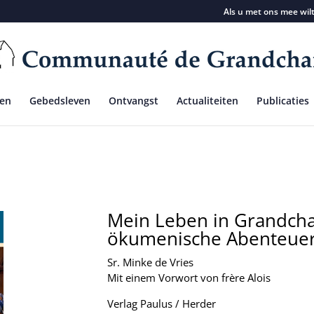
Als u met ons mee wil
ven
Gebedsleven
Ontvangst
Actualiteiten
Publicaties
Mein Leben in Grandch
ökumenische Abenteue
Sr. Minke de Vries
Mit einem Vorwort von frère Alois
Verlag Paulus / Herder