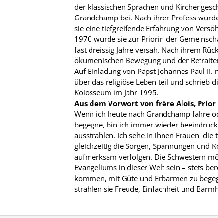
der klassischen Sprachen und Kirchenges
Grandchamp bei. Nach ihrer Profess wurde
sie eine tiefgreifende Erfahrung von Versö
1970 wurde sie zur Priorin der Gemeinschaf
fast dreissig Jahre versah. Nach ihrem Rück
ökumenischen Bewegung und der Retraitena
Auf Einladung von Papst Johannes Paul II.
über das religiöse Leben teil und schrieb 
Kolosseum im Jahr 1995.
Aus dem Vorwort von frère Alois, Prio
Wenn ich heute nach Grandchamp fahre ode
begegne, bin ich immer wieder beeindruckt
ausstrahlen. Ich sehe in ihnen Frauen, die 
gleichzeitig die Sorgen, Spannungen und Ko
aufmerksam verfolgen. Die Schwestern mö
Evangeliums in dieser Welt sein – stets ber
kommen, mit Güte und Erbarmen zu begegn
strahlen sie Freude, Einfachheit und Barmh