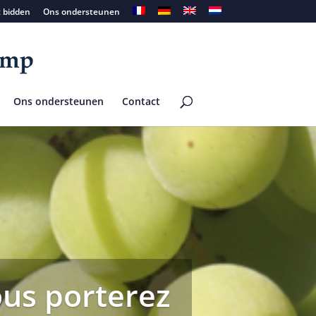
t bidden
Ons ondersteunen
Ons ondersteunen
Contact
us porterez