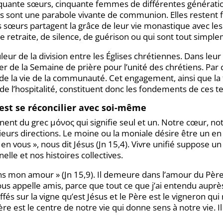
ante sœurs, cinquante femmes de différentes générations,
s sont une parabole vivante de communion. Elles restent fid
 sœurs partagent la grâce de leur vie monastique avec les 
etraite, de silence, de guérison ou qui sont tout simpl
ur de la division entre les Églises chrétiennes. Dans leur 
ier de la Semaine de prière pour l’unité des chrétiens. Par
 de la vie de la communauté. Cet engagement, ainsi que la 
de l’hospitalité, constituent donc les fondements de ces t
est se réconcilier avec soi-même
nt du grec μόνος qui signifie seul et un. Notre cœur, notre
sieurs directions. Le moine ou la moniale désire être un en
ous », nous dit Jésus (Jn 15,4). Vivre unifié suppose un 
elle et nos histoires collectives.
ans mon amour » (Jn 15,9). Il demeure dans l’amour du Père 
us appelle amis, parce que tout ce que j’ai entendu auprès 
fés sur la vigne qu’est Jésus et le Père est le vigneron q
Père est le centre de notre vie qui donne sens à notre vie. 