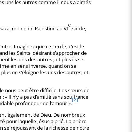
es uns les autres comme il nous a aimés
e
aza, moine en Palestine au VI
siècle,
entre. Imaginez que ce cercle, c’est le
and les Saints, désirant s’approcher de
ent les uns des autres ; et plus ils se
 même en sens inverse, quand on se
 plus on s’éloigne les uns des autres, et
 nous peut être difficile. Les sœurs de
e : « Il n’y a pas d’amitié sans souffrance
[2]
sondable profondeur de l’amour ».
oignent également de Dieu. De nombreux
té pour laquelle Jésus a prié. La prière
en se réjouissant de la richesse de notre