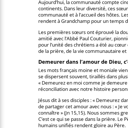
Aujourd’hui, la communauté compte cinqu
continents. Dans leur diversité, ces sœur
communauté et à l’accueil des hôtes. Les
rendent à Grandchamp pour un temps de r
Les premières sœurs ont éprouvé la doule
amitié avec l’Abbé Paul Couturier, pionn
pour l’unité des chrétiens a été au cœur
de la prière, de la vie communautaire et 
Demeurer dans l’amour de Dieu, c’
Les mots français moine et moniale vienne
se dispersent souvent, tiraillés dans plu
« Demeurez en moi comme je demeure en v
réconciliation avec notre histoire personn
Jésus dit à ses disciples : « Demeurez d
de partager cet amour avec nous : « Je vo
connaître » (Jn 15,15). Nous sommes gref
C’est ce qui se passe dans la prière. Le 
humains unifiés rendent gloire au Père.