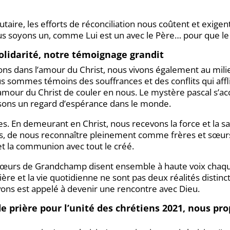
ire, les efforts de réconciliation nous coûtent et exige
ous soyons un, comme Lui est un avec le Père… pour que le 
 solidarité, notre témoignage grandit
ns dans l’amour du Christ, nous vivons également au milie
ous sommes témoins des souffrances et des conflits qui affl
’amour du Christ de couler en nous. Le mystère pascal s’a
ssons un regard d’espérance dans le monde.
bles. En demeurant en Christ, nous recevons la force et la sag
étés, de nous reconnaître pleinement comme frères et sœu
 et la communion avec tout le créé.
sœurs de Grandchamp disent ensemble à haute voix chaq
prière et la vie quotidienne ne sont pas deux réalités distin
ivons est appelé à devenir une rencontre avec Dieu.
 de prière pour l’unité des chrétiens 2021, nous 