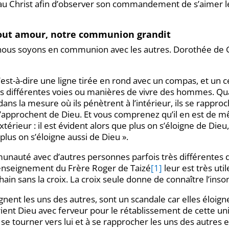
 au Christ afin d’observer son commandement de s’aimer l
 tout amour, notre communion grandit
nous soyons en communion avec les autres. Dorothée de G
c’est-à-dire une ligne tirée en rond avec un compas, et un c
 les différentes voies ou manières de vivre des hommes. Qu
ans la mesure où ils pénètrent à l’intérieur, ils se rapproch
s s’approchent de Dieu. Et vous comprenez qu’il en est de
térieur : il est évident alors que plus on s’éloigne de Dieu,
plus on s’éloigne aussi de Dieu ».
nauté avec d’autres personnes parfois très différentes de
enseignement du Frère Roger de Taizé
[1]
leur est très util
ochain sans la croix. La croix seule donne de connaître l’in
loignent les uns des autres, sont un scandale car elles él
prient Dieu avec ferveur pour le rétablissement de cette uni
à se tourner vers lui et à se rapprocher les uns des autres 