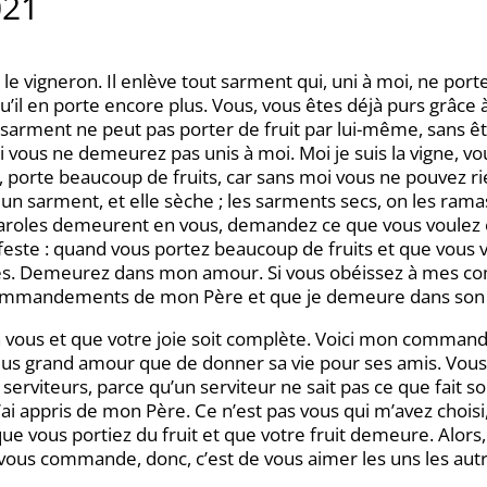
021
e vigneron. Il enlève tout sarment qui, uni à moi, ne porte pa
u’il en porte encore plus. Vous, vous êtes déjà purs grâce 
 sarment ne peut pas porter de fruit par lui-même, sans êt
si vous ne demeurez pas unis à moi. Moi je suis la vigne, v
e, porte beaucoup de fruits, car sans moi vous ne pouvez 
 sarment, et elle sèche ; les sarments secs, on les ramasse,
oles demeurent en vous, demandez ce que vous voulez et 
ste : quand vous portez beaucoup de fruits et que vous v
imés. Demeurez dans mon amour. Si vous obéissez à mes
commandements de mon Père et que je demeure dans son
t en vous et que votre joie soit complète. Voici mon comman
plus grand amour que de donner sa vie pour ses amis. Vous 
erviteurs, parce qu’un serviteur ne sait pas ce que fait so
’ai appris de mon Père. Ce n’est pas vous qui m’avez choisi, 
que vous portiez du fruit et que votre fruit demeure. Alor
ous commande, donc, c’est de vous aimer les uns les autr