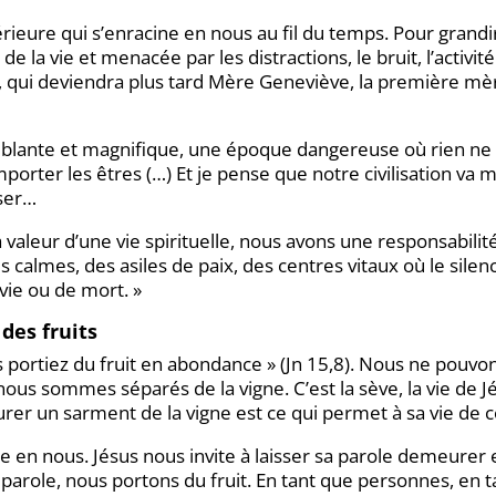
eure qui s’enracine en nous au fil du temps. Pour grandir, i
 la vie et menacée par les distractions, le bruit, l’activité
 qui deviendra plus tard Mère Geneviève, la première mèr
ublante et magnifique, une époque dangereuse où rien ne p
ter les êtres (…) Et je pense que notre civilisation va mou
nser…
a valeur d’une vie spirituelle, nous avons une responsabili
es calmes, des asiles de paix, des centres vitaux où le sil
vie ou de mort. »
des fruits
us portiez du fruit en abondance » (Jn 15,8). Nous ne pouv
ous sommes séparés de la vigne. C’est la sève, la vie de J
r un sarment de la vigne est ce qui permet à sa vie de c
e en nous. Jésus nous invite à laisser sa parole demeurer 
arole, nous portons du fruit. En tant que personnes, en 