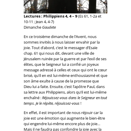
Lectures : Philippiens 4, 4 – 9
(Es 61, 1-2a et
10-11 ; Jean 4, 4-7)
Dimanche
Gaudete
En ce troisième dimanche de l’Avent, nous
sommes invités à nous laisser envahir par la
joie. Tout d’abord, c’est le messager d’Esaïe
chap. 61 qui nous dit, devant une ville de
Jérusalem ruinée par la guerre et par l’exil de ses
élites, que le Seigneur lui a confié un joyeux
message adressé à celles et ceux qui ont le cœur
brisé, qu’il en est lui-même enthousiasmé et que
son âme exulte à cause de la promesse que
Dieu lui a faite. Ensuite, c’est l’apôtre Paul, dans
sa lettre aux Philippiens, alors qu’il est lui-même
enchaîné :
Réjouissez-vous dans le Seigneur en tout
temps. Je le répète, réjouissez-vous
!
En effet, il est important de nous réjouir car la
joie est une émotion qui augmente le bien-être
qui engendre lui-même encore plus de joie…
Mais il ne faudra pas confondre la joie avec la