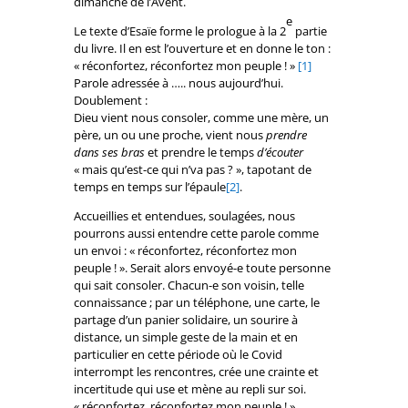
dimanche de l’Avent.
e
Le texte d’Esaïe forme le prologue à la 2
partie
du livre. Il en est l’ouverture et en donne le ton :
« réconfortez, réconfortez mon peuple ! »
[1]
Parole adressée à ….. nous aujourd’hui.
Doublement :
Dieu vient nous consoler, comme une mère, un
père, un ou une proche, vient nous
prendre
dans ses bras
et prendre le temps
d’écouter
« mais qu’est-ce qui n’va pas ? », tapotant de
temps en temps sur l’épaule
[2]
.
Accueillies et entendues, soulagées, nous
pourrons aussi entendre cette parole comme
un envoi : « réconfortez, réconfortez mon
peuple ! ». Serait alors envoyé-e toute personne
qui sait consoler. Chacun-e son voisin, telle
connaissance ; par un téléphone, une carte, le
partage d’un panier solidaire, un sourire à
distance, un simple geste de la main et en
particulier en cette période où le Covid
interrompt les rencontres, crée une crainte et
incertitude qui use et mène au repli sur soi.
« réconfortez, réconfortez mon peuple ! »