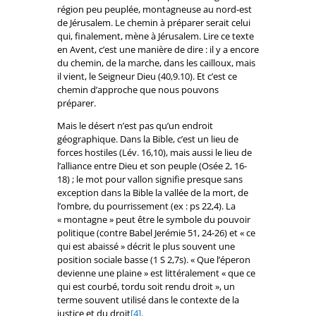
région peu peuplée, montagneuse au nord-est
de Jérusalem. Le chemin à préparer serait celui
qui, finalement, mène à Jérusalem. Lire ce texte
en Avent, c’est une manière de dire : il y a encore
du chemin, de la marche, dans les cailloux, mais
il vient, le Seigneur Dieu (40,9.10). Et c’est ce
chemin d’approche que nous pouvons
préparer.
Mais le désert n’est pas qu’un endroit
géographique. Dans la Bible, c’est un lieu de
forces hostiles (Lév. 16,10), mais aussi le lieu de
l’alliance entre Dieu et son peuple (Osée 2, 16-
18) ; le mot pour vallon signifie presque sans
exception dans la Bible la vallée de la mort, de
l’ombre, du pourrissement (ex : ps 22,4). La
« montagne » peut être le symbole du pouvoir
politique (contre Babel Jerémie 51, 24-26) et « ce
qui est abaissé » décrit le plus souvent une
position sociale basse (1 S 2,7s). « Que l’éperon
devienne une plaine » est littéralement « que ce
qui est courbé, tordu soit rendu droit », un
terme souvent utilisé dans le contexte de la
justice et du droit
[4]
.