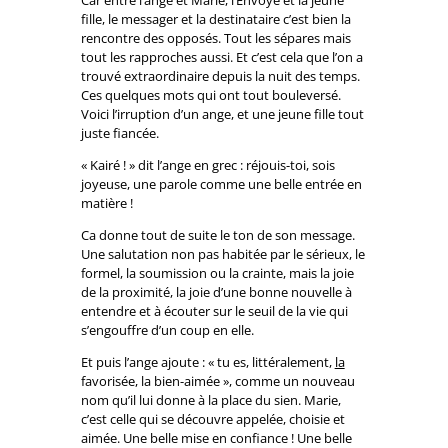
Car entre l’ange et Marie, l’Envoyé et la jeune
fille, le messager et la destinataire c’est bien la
rencontre des opposés. Tout les sépares mais
tout les rapproches aussi. Et c’est cela que l’on a
trouvé extraordinaire depuis la nuit des temps.
Ces quelques mots qui ont tout bouleversé.
Voici l’irruption d’un ange, et une jeune fille tout
juste fiancée.
« Kairé ! » dit l’ange en grec : réjouis-toi, sois
joyeuse, une parole comme une belle entrée en
matière !
Ca donne tout de suite le ton de son message.
Une salutation non pas habitée par le sérieux, le
formel, la soumission ou la crainte, mais la joie
de la proximité, la joie d’une bonne nouvelle à
entendre et à écouter sur le seuil de la vie qui
s’engouffre d’un coup en elle.
Et puis l’ange ajoute : « tu es, littéralement,
la
favorisée, la bien-aimée », comme un nouveau
nom qu’il lui donne à la place du sien. Marie,
c’est celle qui se découvre appelée, choisie et
aimée. Une belle mise en confiance ! Une belle