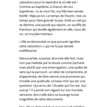
salutation pour la rejoindre là où elle est !
Comme au baptême, à chacun de nos
baptêmes : tu es mon fils, ma fille bien-aimée.
KAIRE ! Réjouis-toi. Le temps de l’Avent, c’est un
temps pour faire grandir la joie. Voilà un ciel qui
se déchire, une parole qui rejoint, un souffle de
fraicheur qui éveille également en elle, nous dit-
on, un trouble intérieur.
« Elle se demandait ce que pouvait signifier
cette salutation », qui ne l’a pas laissée
indifférente!
Déconcertée, surprise, étonnée elle l’est, mais
non pas habitée par le doute comme Zacharie
mais plutôt par une interrogation, une quête de
sens qui la parcourt, un désir de comprendre, et
d’apprendre, de faire sienne une promesse qui
trouble une quiétude, ce beau mot qui est une
question. Qui es-tu de ? Etudier qui l’on est. Qui
suis-je ? Il a porté son regard sur son humble
servante, dira-t-elle dans sa louange toute
magnifiée de cette découverte.
Oui, elle se demandait ce que pouvait signifier