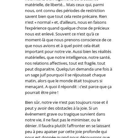
matérielle, de liberté… Mais ceux qui, parmi
nous, ont connu des périodes de restriction
savent bien que tout cela reste précaire. Rien
n’est « normal » et, d’ailleurs, nous en faisons
l’expérience quand quelque chose de précieux
nous est enlevé. Souvent ce n’est qu’à ce
moment-là que nous prenons conscience de ce
que nous avions et à quel point cela était
important pour notre vie. Aussi bien les réalités
matérielles, que notre intelligence, notre santé,
nos relations affectives, tout est fragile, tout
peut disparaitre. Quelqu’un demanda une fois à
un sage juif pourquoi il se réjouissait chaque
matin, alors que le monde était toujours si
menaçant. A quoi il répondit : c’est parce que ça
pourrait être pire !
Bien sûr, notre vie n’est pas toujours rose et il
peut y avoir des obstacles à la joie. Si un
événement grave ou tragique survient dans
notre vie, il ne faut pas le minimiser, ou le
dénier. Il faudra plutôt l’affronter en se laissant
peu à peu apaiser par cette joie profonde qui
nous est donnée quand nous découvrons que