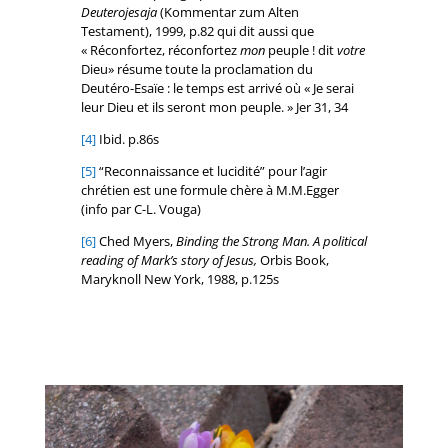
Deuterojesaja
(Kommentar zum Alten
Testament), 1999, p.82 qui dit aussi que
« Réconfortez, réconfortez
mon
peuple ! dit
votre
Dieu» résume toute la proclamation du
Deutéro-Esaïe : le temps est arrivé où « Je serai
leur Dieu et ils seront mon peuple. » Jer 31, 34
[4]
Ibid. p.86s
[5]
“Reconnaissance et lucidité” pour l’agir
chrétien est une formule chère à M.M.Egger
(info par C-L. Vouga)
[6]
Ched Myers,
Binding the Strong Man. A political
reading of Mark’s story of Jesus,
Orbis Book,
Maryknoll New York, 1988, p.125s