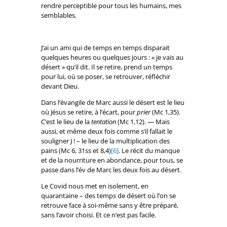
rendre perceptible pour tous les humains, mes
semblables.
J’ai un ami qui de temps en temps disparait
quelques heures ou quelques jours : « je vais au
désert » qu’il dit. Il se retire, prend un temps
pour lui, où se poser, se retrouver, réfléchir
devant Dieu.
Dans l’évangile de Marc aussi le désert est le lieu
où Jésus se retire, à l’écart, pour
prier
(Mc 1,35).
C’est le lieu de la
tentation
(Mc 1,12). — Mais
aussi, et même deux fois comme s’il fallait le
souligner J ! – le lieu de la multiplication des
pains (Mc 6, 31ss et 8,4)
[6]
. Le récit du manque
et de la nourriture en abondance, pour tous, se
passe dans l’év de Marc les deux fois au désert.
Le Covid nous met en isolement, en
quarantaine – des temps de désert où l’on se
retrouve face à soi-même sans y être préparé,
sans l’avoir choisi. Et ce n’est pas facile.