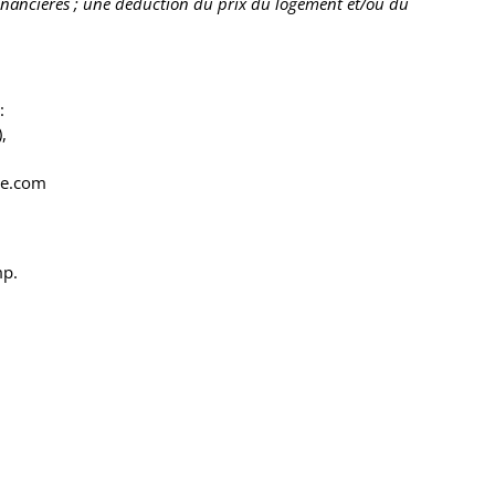
financières ; une déduction du prix du logement et/ou du
:
,
te.com
p.