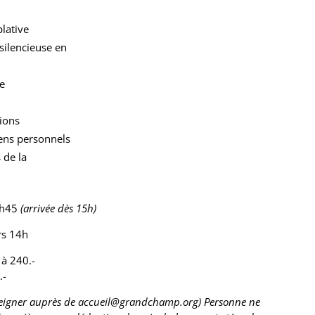
lative
silencieuse en
te
tions
ens personnels
 de la
6h45
(arrivée dès 15h)
rs 14h
à 240.-
.-
nseigner auprès de accueil@grandchamp.org)
Personne ne