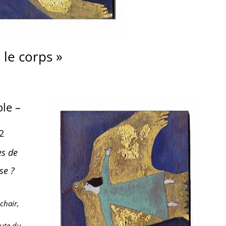
 le corps »
ole –
2
es de
se ?
chair,
oute du