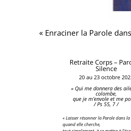
« Enraciner la Parole dans
Retraite Corps – Par
Silence
20 au 23 octobre 202
« Qui me donnera des ail
colombe,
que je m’envole et me po
/ Ps 55, 7 /
« Laisser résonner la Parole dans la 
quand elle cherche,
tout simplement, à se mettre à l’éc