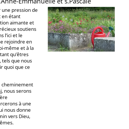
s.Anne-Emmanuelle et s.Pascale
 une pression de
 en étant
tion aimante et
récieux soutiens
l’ici et le
e rejoindre en
soi-même et à la
 tant qu’êtres
 tels que nous
r quoi que ce
u cheminement
sj, nous serons
ière
rcerons à une
qui nous donne
min vers Dieu,
mêmes.