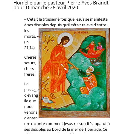
Homélie par le pasteur Pierre-Yves Brandt
pour Dimanche 26 avril 2020
« C’était la troisième fois que Jésus se manifesta
à ses disciples depuis qu’il s’était relevé
d’entre
les
morts. »
(Jn
21,14)
Chères
sœurs,
chers
frères,
Le
passage
d’évang
ile que
nous
venons
d’enten
dre raconte comment Jésus ressuscité apparut à
ses disciples au bord de la mer de Tibériade. Ce