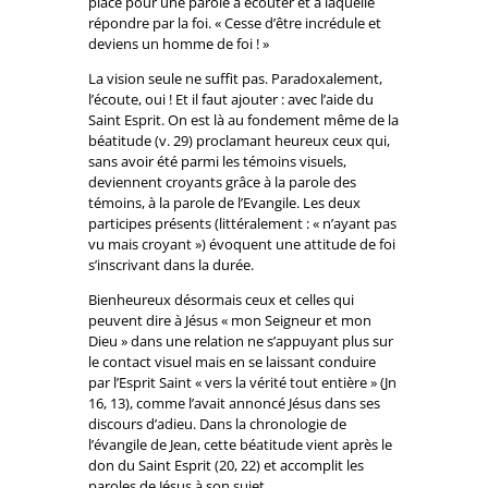
place pour une parole à écouter et à laquelle
répondre par la foi. « Cesse d’être incrédule et
deviens un homme de foi ! »
La vision seule ne suffit pas. Paradoxalement,
l’écoute, oui ! Et il faut ajouter : avec l’aide du
Saint Esprit. On est là au fondement même de la
béatitude (v. 29) proclamant heureux ceux qui,
sans avoir été parmi les témoins visuels,
deviennent croyants grâce à la parole des
témoins, à la parole de l’Evangile. Les deux
participes présents (littéralement : « n’ayant pas
vu mais croyant ») évoquent une attitude de foi
s’inscrivant dans la durée.
Bienheureux désormais ceux et celles qui
peuvent dire à Jésus « mon Seigneur et mon
Dieu » dans une relation ne s’appuyant plus sur
le contact visuel mais en se laissant conduire
par l’Esprit Saint « vers la vérité tout entière » (Jn
16, 13), comme l’avait annoncé Jésus dans ses
discours d’adieu. Dans la chronologie de
l’évangile de Jean, cette béatitude vient après le
don du Saint Esprit (20, 22) et accomplit les
paroles de Jésus à son sujet.