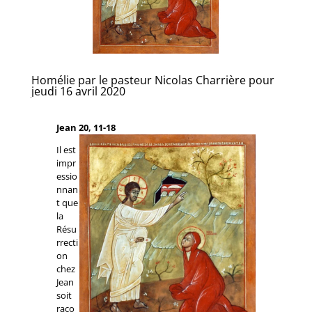
Homélie par le pasteur Nicolas Charrière pour
jeudi 16 avril 2020
Jean 20, 11-18
Il est
impr
essio
nnan
t que
la
Résu
rrecti
on
chez
Jean
soit
raco