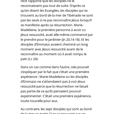
récit rapporte que les disciples ne le
reconnaissent pas tout de suite. D’après ce
qu’en disent les Evangiles, les disciples qui se
trouvent au bord de la mer de Tibériade ne sont
pas les seuls à ne pas reconnaître Jésus lorsqu’il
se manifeste après sa résurrection. Marie-
Madeleine, la première personne à avoir vu
Jésus ressuscité, avait elle-même commencé par
le prendre pour le jardinier (Jn 20,14-18). Et les
disciples d’Emmaüs avaient cheminé un long
moment avec Jésus ressuscité avant de le
reconnaître au moment où il avait rompu le
pain (Lc 24).
Dans un cas comme dans l’autre, cela pouvait
s’expliquer par le fait que c’était une première
expérience : Marie-Madeleine ou les disciples
d’Emmaüs ne s’attendaient pas à voir Jésus
ressuscité parce que la résurrection ne faisait
pas partie de ce qu’ils pensaient pouvoir
expérimenter. C’était une première expérience,
toute nouvelle pour eux.
Au contraire, les sept disciples qui sont au bord
de la mer ce matin-là ne se trouvent pas en