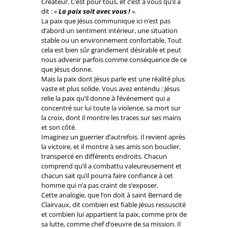
Créateur. C’est pour tous, et c’est à vous qu’il a
dit
:
«
La paix soit avec vous !
»
.
La paix que Jésus communique ici n’est pas
d’abord un sentiment intérieur, une situation
stable ou un environnement confortable. Tout
cela est bien sûr grandement désirable et peut
nous advenir parfois comme conséquence de ce
que Jésus donne.
Mais la paix dont Jésus parle est une réalité plus
vaste et plus solide. Vous avez entendu : Jésus
relie la paix qu’il donne à l’événement qui a
concentré sur lui toute la violence, sa mort sur
la croix, dont il montre les traces sur ses mains
et son côté.
Imaginez un guerrier d’autrefois. Il revient après
la victoire, et il montre à ses amis son bouclier,
transpercé en différents endroits. Chacun
comprend qu’il a combattu valeureusement et
chacun sait qu’il pourra faire confiance à cet
homme qui n’a pas craint de s’exposer.
Cette analogie, que l’on doit à saint Bernard de
Clairvaux, dit combien est fiable Jésus ressuscité
et combien lui appartient la paix, comme prix de
sa lutte, comme chef d’oeuvre de sa mission. Il