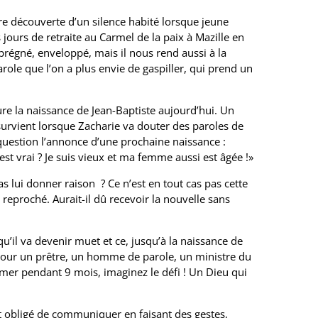
e découverte d’un silence habité lorsque jeune
 jours de retraite au Carmel de la paix à Mazille en
égné, enveloppé, mais il nous rend aussi à la
role que l’on a plus envie de gaspiller, qui prend un
ure la naissance de Jean-Baptiste aujourd’hui. Un
survient lorsque Zacharie va douter des paroles de
 question l’annonce d’une prochaine naissance :
st vrai ? Je suis vieux et ma femme aussi est âgée !»
ui donner raison ? Ce n’est en tout cas pas cette
 reproché. Aurait-il dû recevoir la nouvelle sans
qu’il va devenir muet et ce, jusqu’à la naissance de
 pour un prêtre, un homme de parole, un ministre du
imer pendant 9 mois, imaginez le défi ! Un Dieu qui
t obligé de communiquer en faisant des gestes,