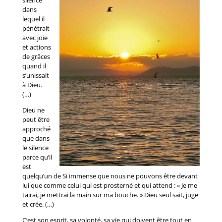
dans
lequel il
pénétrait
avec joie
et actions
de grâces
quand il
s’unissait
à Dieu.
(…)
Dieu ne
peut être
approché
que dans
le silence
parce qu’il
est
quelqu’un de Si immense que nous ne pouvons être devant
lui que comme celui qui est prosterné et qui attend : « Je me
tairai, je mettrai la main sur ma bouche. » Dieu seul sait, juge
et crée. (…)
C’est son esprit, sa volonté, sa vie qui doivent être tout en