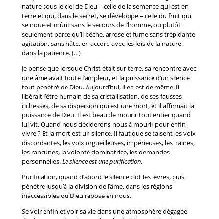
nature sous le ciel de Dieu – celle de la semence qui est en
terre et qui, dans le secret, se développe – celle du fruit qui
se noue et mûrit sans le secours de l’homme, ou plutôt
seulement parce qu’il bêche, arrose et fume sans trépidante
agitation, sans hâte, en accord avec les lois de la nature,
dans la patience. (…)
Je pense que lorsque Christ était sur terre, sa rencontre avec
une âme avait toute l’ampleur, et la puissance d’un silence
tout pénétré de Dieu. Aujourd’hui, il en est de même. Il
libérait l’être humain de sa cristallisation, de ses fausses
richesses, de sa dispersion qui est une mort, et il affirmait la
puissance de Dieu. Il est beau de mourir tout entier quand
lui vit. Quand nous déciderons-nous à mourir pour enfin
vivre ? Et la mort est un silence. Il faut que se taisent les voix
discordantes, les voix orgueilleuses, impérieuses, les haines,
les rancunes, la volonté dominatrice, les demandes
personnelles.
Le silence est une purification
.
Purification, quand d’abord le silence clôt les lèvres, puis
pénètre jusqu’à la division de l’âme, dans les régions
inaccessibles où Dieu repose en nous.
Se voir enfin et voir sa vie dans une atmosphère dégagée