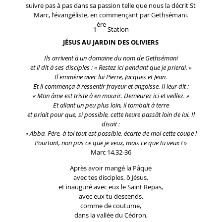
suivre pas à pas dans sa passion telle que nous la décrit St
Marc, l’évangéliste, en commençant par Gethsémani.
ère
1
Station
JÉSUS AU JARDIN DES OLIVIERS
Ils arrivent à un domaine du nom de Gethsémani
et il dit à ses disciples : « Restez ici pendant que je prierai. »
Il emmène avec lui Pierre, Jacques et Jean.
Et il commença à ressentir frayeur et angoisse. Il leur dit :
« Mon âme est triste à en mourir. Demeurez ici et veillez. »
Et allant un peu plus loin, il tombait à terre
et priait pour que, si possible, cette heure passât loin de lui. Il
disait :
« Abba, Père, à toi tout est possible, écarte de moi cette coupe !
Pourtant, non pas ce que je veux, mais ce que tu veux ! »
Marc 14,32-36
Après avoir mangé la Pâque
avec tes disciples, ô Jésus,
et inauguré avec eux le Saint Repas,
avec eux tu descends,
comme de coutume,
dans la vallée du Cédron,